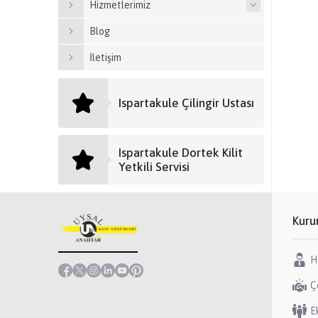
Hizmetlerimiz
Blog
İletişim
Ispartakule Çilingir Ustası
Ispartakule Dortek Kilit
Yetkili Servisi
Kuru
H
Ç
E