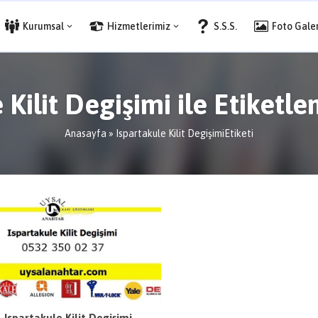
Kurumsal
Hizmetlerimiz
S.S.S.
Foto Galer
 Kilit Degişimi ile Etiketl
Anasayfa
»
Ispartakule Kilit DegişimiEtiketi
Ispartakule Kilit Degişimi